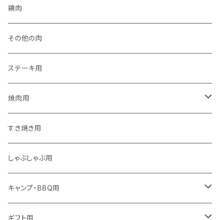
サーロイン
国産牛
鶏肉
ヒレ
輸入
その他の肉
モモ
ホルモン
ステーキ用
焼肉用
セットA
すき焼き用
ホルモン
しゃぶしゃぶ用
キャンプ・BBQ用
セットA
ギフト用